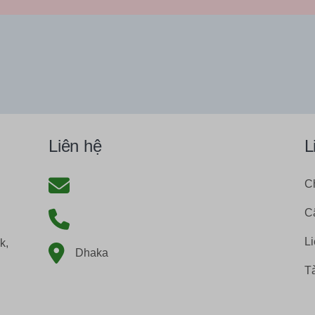
Liên hệ
L
C
C
Li
k,
Dhaka
Tà