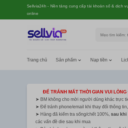
Sellvia24h - Nền tảng cung cấp tài khoản số & dịch v
online
Trang chủ
Sản phẩm
Nạp tiền
Lịc
ĐỂ TRÁNH MẤT THỜI GIAN VUI LÒNG
➤ BM không cho mời người dùng khác trực tiế
➤ Để tránh phone/email khi thay đổi thông tin
➤ Hàng đã kiểm tra sống/chết 100%,
sau khi 
các vấn đề die sau khi mua