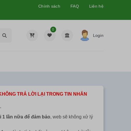
Chính sách
FAQ
Liên hệ
0
Login
KHÔNG TRẢ LỜI LẠI TRONG TIN NHẮN
"
i 1 lần nữa để đảm bảo
, web sẽ không xử lý