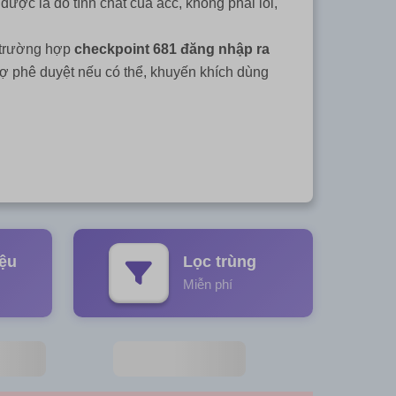
 được là do tính chất của acc, không phải lỗi,
) trường hợp
checkpoint 681 đăng nhập ra
rợ phê duyệt nếu có thể, khuyến khích dùng
iệu
Lọc trùng
Miễn phí