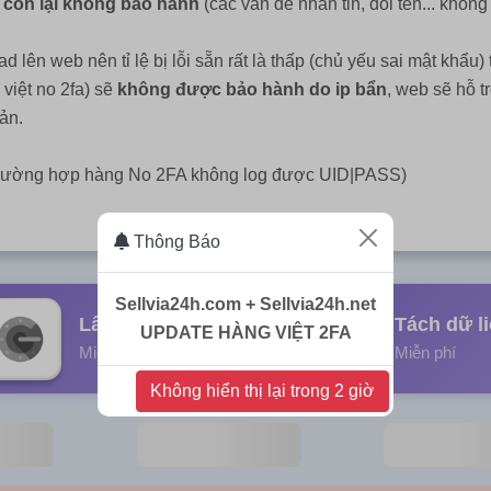
ả, còn lại không bảo hành
(các vấn đề nhắn tin, đổi tên... không
 lên web nên tỉ lệ bị lỗi sẵn rất là thấp (chủ yếu sai mật khẩu
 việt no 2fa) sẽ
không được bảo hành do ip bẩn
, web sẽ hỗ t
ản.
trường hợp hàng No 2FA không log được UID|PASS)
Thông Báo
Sellvia24h.com + Sellvia24h.net
Lấy mã 2fa
Tách dữ l
UPDATE HÀNG VIỆT 2FA
Miễn phí
Miễn phí
Không hiển thị lại trong 2 giờ