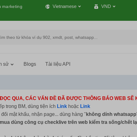
Vietnamese
VND
ụ marketing
h sử
Blogs
Tài liệu API
 ĐỌC QUA, CÁC VẤN ĐỀ ĐÃ ĐƯỢC THÔNG BÁO WEB SẼ 
p trong BM, dùng tiện ích
Link
hoặc
Link
, đổi mật khẩu, nhận page... dùng hàng "
không dính whatsapp
mua dùng công cụ checklive trên web kiểm tra sống/chết lạ