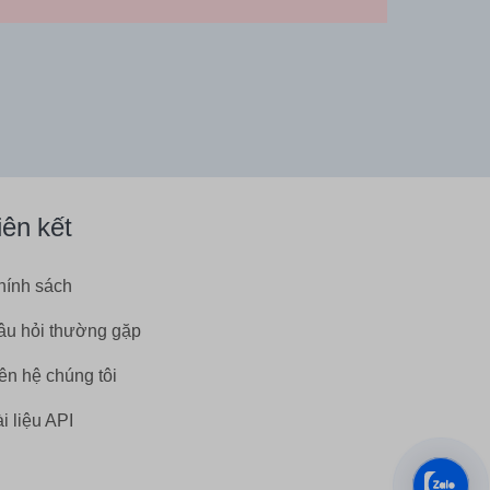
iên kết
hính sách
âu hỏi thường gặp
ên hệ chúng tôi
i liệu API